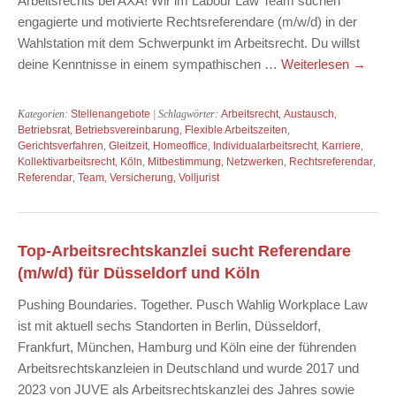
Arbeitsrechts bei AXA! Wir im Labour Law Team suchen
engagierte und motivierte Rechtsreferendare (m/w/d) in der
Wahlstation mit dem Schwerpunkt im Arbeitsrecht. Du willst
deine Kenntnisse in einem sympathischen …
Weiterlesen
→
Kategorien:
Stellenangebote
| Schlagwörter:
Arbeitsrecht
,
Austausch
,
Betriebsrat
,
Betriebsvereinbarung
,
Flexible Arbeitszeiten
,
Gerichtsverfahren
,
Gleitzeit
,
Homeoffice
,
Individualarbeitsrecht
,
Karriere
,
Kollektivarbeitsrecht
,
Köln
,
Mitbestimmung
,
Netzwerken
,
Rechtsreferendar
,
Referendar
,
Team
,
Versicherung
,
Volljurist
Top-Arbeitsrechtskanzlei sucht Referendare
(m/w/d) für Düsseldorf und Köln
Pushing Boundaries. Together. Pusch Wahlig Workplace Law
ist mit aktuell sechs Standorten in Berlin, Düsseldorf,
Frankfurt, München, Hamburg und Köln eine der führenden
Arbeitsrechtskanzleien in Deutschland und wurde 2017 und
2023 von JUVE als Arbeitsrechtskanzlei des Jahres sowie