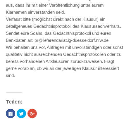
aus, dass ihr mit einer Veröffentlichung unter eurem
Klarnamen einverstanden seid.
Verfasst bitte (möglichst direkt nach der Klausur) ein
detailgenaues Gedächtnisprotokoll des Klausursachverhalts.
Sendet eure Scans, das Gedächtnisprotokoll und euren
Bankdaten an: pr@referendariat.lg-duesseldorf.nrw.de.
Wir behalten uns vor, Anfragen mit unvollständigen oder sonst
qualitativ nicht ausreichenden Gedächtnisprotokollen oder zu
bereits vorhandenen Altklausuren zurückzuweisen. Fragt
gerne vorab an, ob wir an der jeweiligen Klausur interessiert
sind.
Teilen:
Klick,
Klick,
Zum
um
um
Teilen
auf
über
auf
Facebook
Twitter
Google+
zu
zu
anklicken
teilen
teilen
(Wird