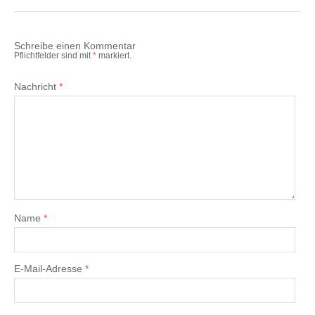
(Wird
(Wird
in
in
in
neuem
neuem
neuem
Fenster
Fenster
Fenster
geöffnet)
geöffnet)
geöffnet)
Schreibe einen Kommentar
Pflichtfelder sind mit
*
markiert.
Nachricht
*
Name
*
E-Mail-Adresse
*