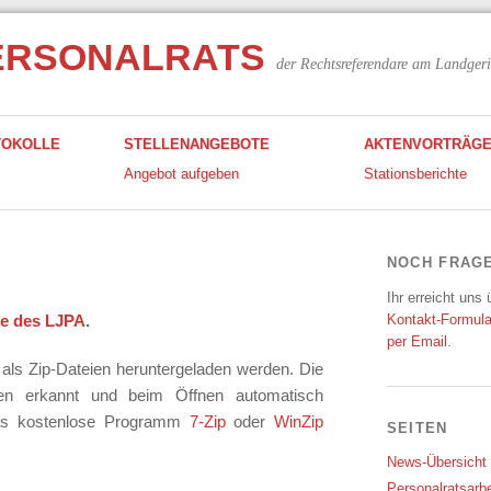
ERSONALRATS
der Rechtsreferendare am Landgeri
TOKOLLE
STELLENANGEBOTE
AKTENVORTRÄG
Angebot aufgeben
Stationsberichte
NOCH FRAG
Ihr erreicht uns
e des LJPA
.
Kontakt-Formula
per Email
.
als Zip-Dateien heruntergeladen werden.
Die
en erkannt und beim Öffnen automatisch
 das kostenlose Programm
7-Zip
oder
WinZip
SEITEN
News-Übersicht
Personalratsarbe