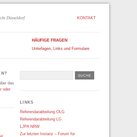
cht Düsseldorf
KONTAKT
E
HÄUFIGE FRAGEN
Unterlagen, Links und Formulare
EN?
 über das
r oder
LINKS
Referendarabteilung OLG
Referendarabteilung LG
LJPA NRW
Zur letzten Instanz – Forum für
it