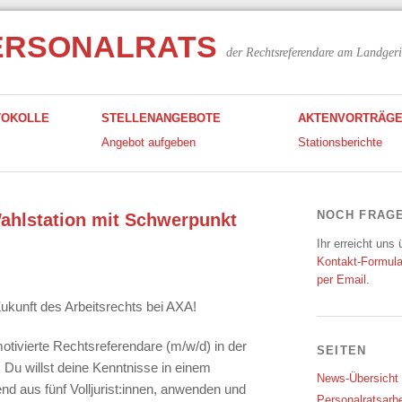
ERSONALRATS
der Rechtsreferendare am Landgeri
TOKOLLE
STELLENANGEBOTE
AKTENVORTRÄG
Angebot aufgeben
Stationsberichte
NOCH FRAG
Wahlstation mit Schwerpunkt
Ihr erreicht uns
Kontakt-Formula
per Email
.
ukunft des Arbeitsrechts bei AXA!
tivierte Rechtsreferendare (m/w/d) in der
SEITEN
 Du willst deine Kenntnisse in einem
News-Übersicht
 aus fünf Volljurist:innen, anwenden und
Personalratsarbe