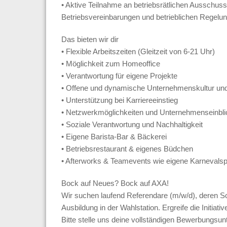
• Aktive Teilnahme an betriebsrätlichen Ausschus
Betriebsvereinbarungen und betrieblichen Regelu
Das bieten wir dir
• Flexible Arbeitszeiten (Gleitzeit von 6-21 Uhr)
• Möglichkeit zum Homeoffice
• Verantwortung für eigene Projekte
• Offene und dynamische Unternehmenskultur und
• Unterstützung bei Karriereeinstieg
• Netzwerkmöglichkeiten und Unternehmenseinblic
• Soziale Verantwortung und Nachhaltigkeit
• Eigene Barista-Bar & Bäckerei
• Betriebsrestaurant & eigenes Büdchen
• Afterworks & Teamevents wie eigene Karnevalsp
Bock auf Neues? Bock auf AXA!
Wir suchen laufend Referendare (m/w/d), deren Sch
Ausbildung in der Wahlstation. Ergreife die Initiativ
Bitte stelle uns deine vollständigen Bewerbungsun