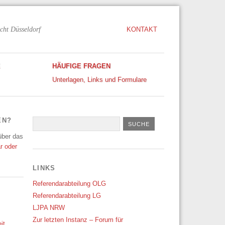
cht Düsseldorf
KONTAKT
E
HÄUFIGE FRAGEN
Unterlagen, Links und Formulare
EN?
 über das
r oder
LINKS
Referendarabteilung OLG
Referendarabteilung LG
LJPA NRW
Zur letzten Instanz – Forum für
it