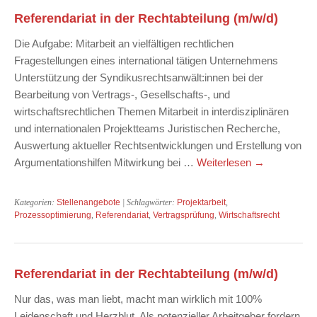
Referendariat in der Rechtabteilung (m/w/d)
Die Aufgabe: Mitarbeit an vielfältigen rechtlichen
Fragestellungen eines international tätigen Unternehmens
Unterstützung der Syndikusrechtsanwält:innen bei der
Bearbeitung von Vertrags-, Gesellschafts-, und
wirtschaftsrechtlichen Themen Mitarbeit in interdisziplinären
und internationalen Projektteams Juristischen Recherche,
Auswertung aktueller Rechtsentwicklungen und Erstellung von
Argumentationshilfen Mitwirkung bei …
Weiterlesen
→
Kategorien:
Stellenangebote
| Schlagwörter:
Projektarbeit
,
Prozessoptimierung
,
Referendariat
,
Vertragsprüfung
,
Wirtschaftsrecht
Referendariat in der Rechtabteilung (m/w/d)
Nur das, was man liebt, macht man wirklich mit 100%
Leidenschaft und Herzblut. Als potenzieller Arbeitgeber fordern