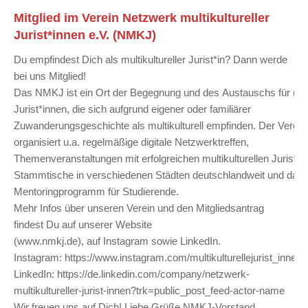
Mitglied im Verein Netzwerk multikultureller
Jurist*innen e.V. (NMKJ)
Du empfindest Dich als multikultureller Jurist*in? Dann werde
bei uns Mitglied!
Das NMKJ ist ein Ort der Begegnung und des Austauschs für (a
Jurist*innen, die sich aufgrund eigener oder familiärer
Zuwanderungsgeschichte als multikulturell empfinden. Der Verein
organisiert u.a. regelmäßige digitale Netzwerktreffen,
Themenveranstaltungen mit erfolgreichen multikulturellen Jurist*i
Stammtische in verschiedenen Städten deutschlandweit und das
Mentoringprogramm für Studierende.
Mehr Infos über unseren Verein und den Mitgliedsantrag
findest Du auf unserer Website
(www.nmkj.de), auf Instagram sowie LinkedIn.
Instagram: https://www.instagram.com/multikulturellejurist_innen/
LinkedIn: https://de.linkedin.com/company/netzwerk-
multikultureller-jurist-innen?trk=public_post_feed-actor-name
Wir freuen uns auf Dich! Liebe Grüße NMKJ-Vorstand