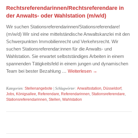
Rechtsreferendarinnen/Rechtsreferendare in
der Anwalts- oder Wahlstation (m/w/d)
Wir suchen Stationsreferendarinnen/Stationsreferendare!
(m/w/d) Wir sind eine mittelständische Anwaltskanzlei mit den
Schwerpunkten Immobilienrecht und Verkehrsrecht. Wir
suchen Stationsreferendar:innen für die Anwalts- und
Wahlstation. Sie erwartet selbstständiges Arbeiten in einem
spannenden Tätigkeitsfeld in einem jungen und dynamischen
Team bei bester Bezahlung …
Weiterlesen
→
Kategorien:
Stellenangebote
| Schlagwörter:
Anwaltsstation
,
Düsseldorf
,
Jobs
,
Königsallee
,
Referendare
,
Referendarinnen
,
Stationsreferendare
,
Stationsreferendarinnen
,
Stellen
,
Wahlstation