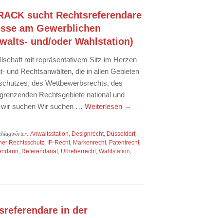
CK sucht Rechtsreferendare
resse am Gewerblichen
walts- und/oder Wahlstation)
llschaft mit repräsentativem Sitz im Herzen
- und Rechtsanwälten, die in allen Gebieten
schutzes, des Wettbewerbsrechts, des
grenzenden Rechtsgebiete national und
Wen wir suchen Wir suchen …
Weiterlesen
→
chlagwörter:
Anwaltsstation
,
Designrecht
,
Düsseldorf
,
her Rechtsschutz
,
IP-Recht
,
Markenrecht
,
Patentrecht
,
endarin
,
Referendariat
,
Urheberrecht
,
Wahlstation
,
sreferendare in der