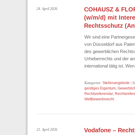
COHAUSZ & FLORA
24. April 2026
(w/m/d) mit Inte
Rechtsschutz (An
Wir sind eine Partnergese
von Düsseldorf aus Patent
des gewerblichen Rechts
Urheberrechts und der an
international tätig ist. 
Kategorien:
Stellenangebote
| S
geistiges Eigentum
,
Gewerblic
Rechtsreferendar
,
Rechtsrefer
Wettbewerbsrecht
Vodafone – Recht
21. April 2026