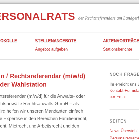
ERSONALRATS
der Rechtsreferendare am Landgeri
TOKOLLE
STELLENANGEBOTE
AKTENVORTRÄG
Angebot aufgeben
Stationsberichte
NOCH FRAG
n / Rechtsreferendar (m/w/d)
oder Wahlstation
Ihr erreicht uns
Kontakt-Formula
tsreferendar (m/w/d) für die Anwalts- oder
per Email
.
echtsanwälte Rechtsanwalts GmbH – als
ird helfen wir unseren Mandanten einfach
re Expertise in den Bereichen Familienrecht,
SEITEN
cht, Mietrecht und Arbeitsrecht und den
News-Übersicht
Personalratsarbe