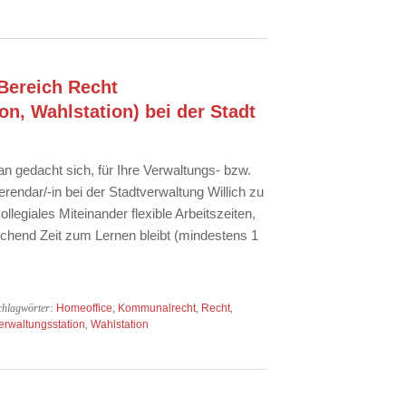
 Bereich Recht
on, Wahlstation) bei der Stadt
n gedacht sich, für Ihre Verwaltungs- bzw.
rendar/-in bei der Stadtverwaltung Willich zu
legiales Miteinander flexible Arbeitszeiten,
chend Zeit zum Lernen bleibt (mindestens 1
chlagwörter:
Homeoffice
,
Kommunalrecht
,
Recht
,
erwaltungsstation
,
Wahlstation