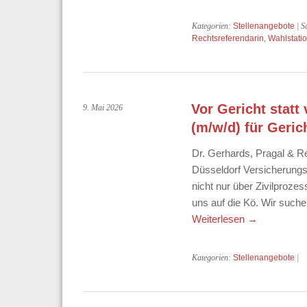
Kategorien:
Stellenangebote
| S
Rechtsreferendarin
,
Wahlstati
Vor Gericht statt
9. Mai 2026
(m/w/d) für Geri
Dr. Gerhards, Pragal & R
Düsseldorf Versicherungsr
nicht nur über Zivilproz
uns auf die Kö. Wir suche
Weiterlesen
→
Kategorien:
Stellenangebote
|