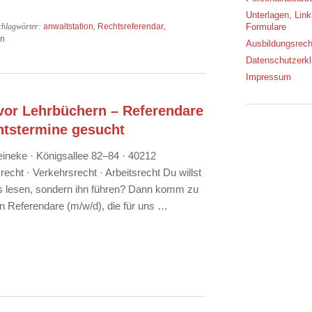
Unterlagen, Lin
chlagwörter:
anwaltstation
,
Rechtsreferendar
,
Formulare
on
Ausbildungsrech
Datenschutzerkl
Impressum
 vor Lehrbüchern – Referendare
chtstermine gesucht
eineke · Königsallee 82–84 · 40212
echt · Verkehrsrecht · Arbeitsrecht Du willst
ess lesen, sondern ihn führen? Dann komm zu
n Referendare (m/w/d), die für uns …