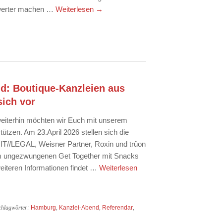
swerter machen …
Weiterlesen
→
nd: Boutique-Kanzleien aus
sich vor
weiterhin möchten wir Euch mit unserem
tützen. Am 23.April 2026 stellen sich die
T//LEGAL, Weisner Partner, Roxin und trûon
em ungezwungenen Get Together mit Snacks
eiteren Informationen findet …
Weiterlesen
chlagwörter:
Hamburg
,
Kanzlei-Abend
,
Referendar
,