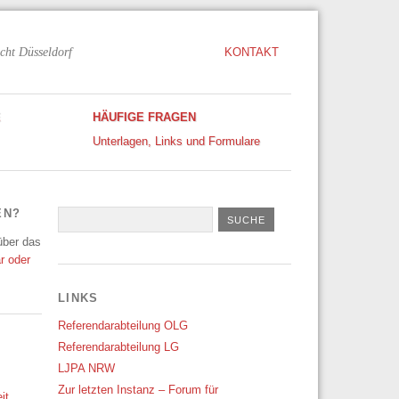
cht Düsseldorf
KONTAKT
E
HÄUFIGE FRAGEN
Unterlagen, Links und Formulare
EN?
 über das
r oder
LINKS
Referendarabteilung OLG
Referendarabteilung LG
LJPA NRW
Zur letzten Instanz – Forum für
it