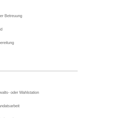
her Betreuung
ld
bereitung
walts- oder Wahlstation
andatsarbeit