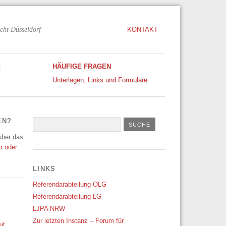
cht Düsseldorf
KONTAKT
E
HÄUFIGE FRAGEN
Unterlagen, Links und Formulare
EN?
 über das
r oder
LINKS
Referendarabteilung OLG
Referendarabteilung LG
LJPA NRW
Zur letzten Instanz – Forum für
it