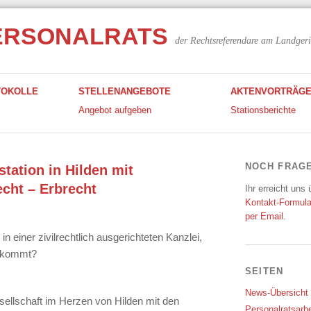
ERSONALRATS
der Rechtsreferendare am Landgeri
TOKOLLE
STELLENANGEBOTE
AKTENVORTRÄG
Angebot aufgeben
Stationsberichte
NOCH FRAG
tation in Hilden mit
echt – Erbrecht
Ihr erreicht uns
Kontakt-Formula
per Email
.
 einer zivilrechtlich ausgerichteten Kanzlei,
z kommt?
SEITEN
News-Übersicht
esellschaft im Herzen von Hilden mit den
Personalratsarbe