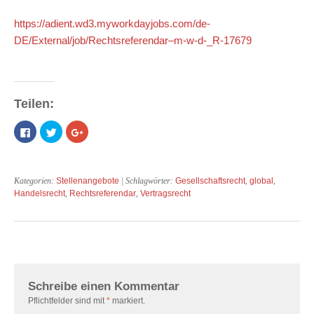
https://adient.wd3.myworkdayjobs.com/de-
DE/External/job/Rechtsreferendar–m-w-d-_R-17679
Teilen:
Klick,
Klick,
Zum
um
um
Teilen
auf
über
auf
Facebook
Twitter
Google+
zu
zu
anklicken
teilen
teilen
(Wird
(Wird
(Wird
in
Kategorien:
Stellenangebote
| Schlagwörter:
Gesellschaftsrecht
,
global
,
in
in
neuem
Handelsrecht
,
Rechtsreferendar
,
Vertragsrecht
neuem
neuem
Fenster
Fenster
Fenster
geöffnet)
geöffnet)
geöffnet)
Schreibe einen Kommentar
Pflichtfelder sind mit
*
markiert.