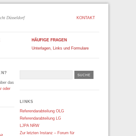
cht Düsseldorf
KONTAKT
E
HÄUFIGE FRAGEN
Unterlagen, Links und Formulare
EN?
 über das
r oder
LINKS
Referendarabteilung OLG
Referendarabteilung LG
LJPA NRW
Zur letzten Instanz – Forum für
it