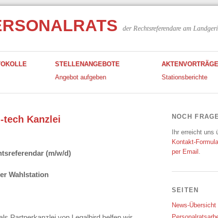
ERSONALRATS
der Rechtsreferendare am Landgeri
TOKOLLE
STELLENANGEBOTE
AKTENVORTRÄG
Angebot aufgeben
Stationsberichte
NOCH FRAG
-tech Kanzlei
Ihr erreicht uns
Kontakt-Formula
per Email
.
htsreferendar (m/w/d)
der Wahlstation
SEITEN
News-Übersicht
 Partnerkanzlei von Legalbird helfen wir
Personalratsarbe