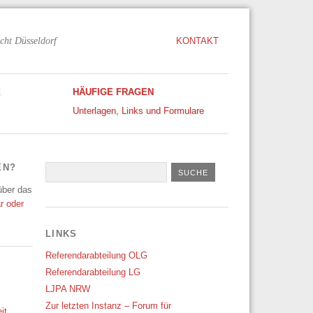
cht Düsseldorf
KONTAKT
E
HÄUFIGE FRAGEN
Unterlagen, Links und Formulare
EN?
 über das
r oder
LINKS
Referendarabteilung OLG
Referendarabteilung LG
LJPA NRW
Zur letzten Instanz – Forum für
it