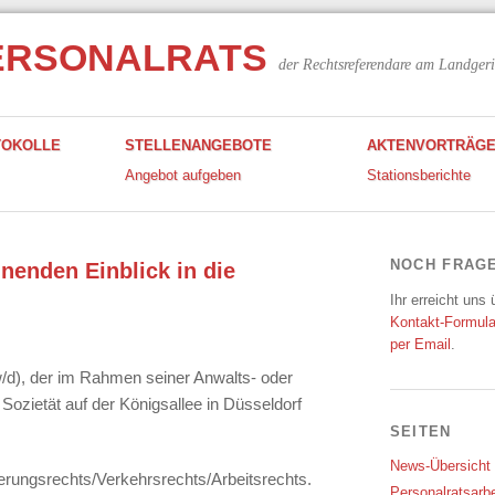
ERSONALRATS
der Rechtsreferendare am Landgeri
TOKOLLE
STELLENANGEBOTE
AKTENVORTRÄG
Angebot aufgeben
Stationsberichte
NOCH FRAG
nenden Einblick in die
Ihr erreicht uns
Kontakt-Formula
per Email
.
/d), der im Rahmen seiner Anwalts- oder
 Sozietät auf der Königsallee in Düsseldorf
SEITEN
News-Übersicht
cherungsrechts/Verkehrsrechts/Arbeitsrechts.
Personalratsarbe